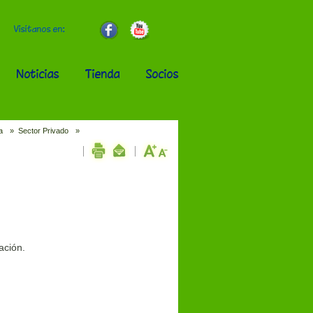
Visítanos en:
Noticias
Tienda
Socios
a
»
Sector Privado
»
(Español) Sector Privado
ación.