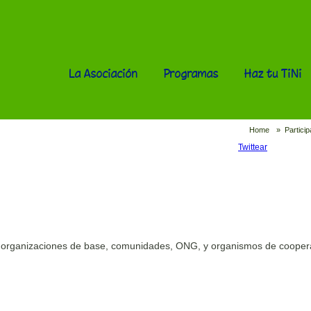
La Asociación
Programas
Haz tu TiNi
Home
»
Particip
Twittear
, organizaciones de base, comunidades, ONG, y organismos de cooper