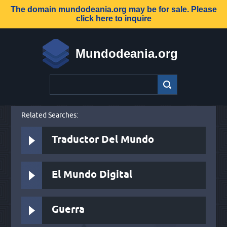
The domain
mundodeania.org
may be for sale. Please
click here to inquire
Mundodeania.org
Related Searches:
Traductor Del Mundo
El Mundo Digital
Guerra