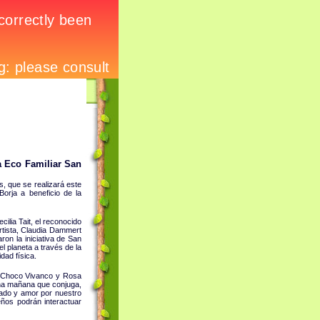
ta Eco Familiar San
, que se realizará este
orja a beneficio de la
ilia Tait, el reconocido
rtista, Claudia Dammert
on la iniciativa de San
l planeta a través de la
dad física.
, Choco Vivanco y Rosa
una mañana que conjuga,
idado y amor por nuestro
ños podrán interactuar