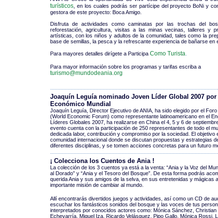
turísticos
, en los cuales podrás ser partícipe del proyecto BoNi y co
gestora de este proyecto: Boca Amigo.
Disfruta de actividades como caminatas por las trochas del bo
reforestación, agricultura, visitas a las minas vecinas, talleres y p
artísticas, con los niños y adultos de la comunidad, tales como la pr
base de semillas, la pesca y la refrescante experiencia de bañarse en el
Como Turista
.
Para mayores detalles dirígete a Participa
Para mayor información sobre los programas y tarifas escriba a
turismo@mundodeania.org
...................................................................................................................
Joaquín Leguía nominado Joven Líder Global 2007 por 
Económico Mundial
Joaquín Leguía, Director Ejecutivo de ANIA, ha sido elegido por el Fo
(World Economic Forum) como representante latinoamericano en el E
Líderes Globales 2007, ha realizarse en China el 4, 5 y 6 de septiembr
evento cuenta con la participación de 250 representantes de todo el m
dedicada labor, contribución y compromiso por la sociedad. El objetivo
comunidad internacional donde se discutan propuestas y estrategias de
diferentes disciplinas, y se tomen acciones concretas para un futuro me
...................................................................................................................
¡ Colecciona los Cuentos de Ania !
La colección de los 3 cuentos ya está a la venta: “Ania y la Voz del Mu
al Dorado” y “Ania y el Tesoro del Bosque”. De esta forma podrás aco
querida Ania y sus amigos de la selva, en sus entretenidas y mágicas 
importante misión de cambiar al mundo.
Allí encontrarás divertidos juegos y actividades, así como un CD de aud
escuchar los fantásticos sonidos del bosque y las voces de tus persona
interpretados por conocidos actores como: Mónica Sánchez, Christian
Echevarría, Miguel Iza, Ricardo Velásquez, Pipo Gallo, Mónica Rossi, 