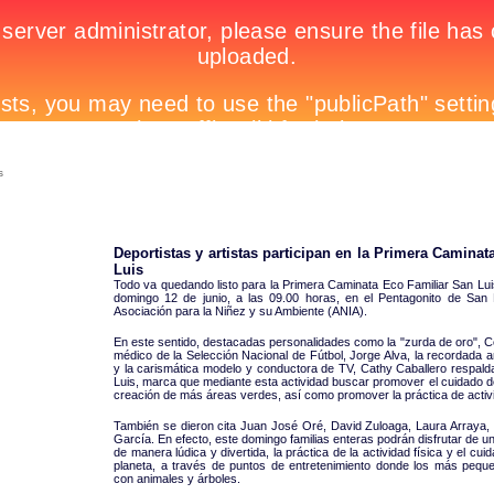
s
Deportistas y artistas participan en la Primera Camina
Luis
Todo va quedando listo para la Primera Caminata Eco Familiar San Luis
domingo 12 de junio, a las 09.00 horas, en el Pentagonito de San B
Asociación para la Niñez y su Ambiente (ANIA).
En este sentido, destacadas personalidades como la "zurda de oro", Cec
médico de la Selección Nacional de Fútbol, Jorge Alva, la recordada a
y la carismática modelo y conductora de TV, Cathy Caballero respaldar
Luis, marca que mediante esta actividad buscar promover el cuidado de
creación de más áreas verdes, así como promover la práctica de activi
También se dieron cita Juan José Oré, David Zuloaga, Laura Arraya
García. En efecto, este domingo familias enteras podrán disfrutar de 
de manera lúdica y divertida, la práctica de la actividad física y el cu
planeta, a través de puntos de entretenimiento donde los más peque
con animales y árboles.