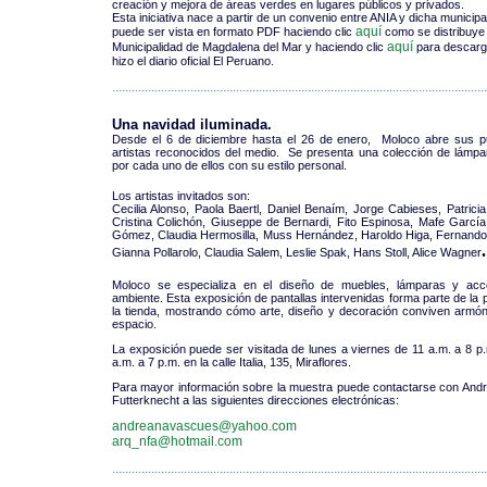
creación y mejora de áreas verdes en lugares públicos y privados.
Esta iniciativa nace a partir de un convenio entre ANIA y dicha municip
aquí
puede ser vista en formato PDF haciendo clic
como se distribuye 
aquí
Municipalidad de Magdalena del Mar y haciendo clic
para descarga
hizo el diario oficial El Peruano.
...................................................................................................................
Una navidad iluminada.
Desde el 6 de diciembre hasta el 26 de enero, Moloco abre sus pu
artistas reconocidos del medio. Se presenta una colección de lámpa
por cada uno de ellos con su estilo personal.
Los artistas invitados son:
Cecilia Alonso, Paola Baertl, Daniel Benaím, Jorge Cabieses, Patricia
Cristina Colichón, Giuseppe de Bernardi, Fito Espinosa, Mafe García
Gómez, Claudia Hermosilla, Muss Hernández, Haroldo Higa, Fernando 
.
Gianna Pollarolo, Claudia Salem, Leslie Spak, Hans Stoll, Alice Wagner
Moloco se especializa en el diseño de muebles, lámparas y acce
ambiente. Esta exposición de pantallas intervenidas forma parte de la
la tienda, mostrando cómo arte, diseño y decoración conviven arm
espacio.
La exposición puede ser visitada de lunes a viernes de 11 a.m. a 8 p
a.m. a 7 p.m. en la calle Italia, 135, Miraflores.
Para mayor información sobre la muestra puede contactarse con And
Futterknecht a las siguientes direcciones electrónicas:
andreanavascues@yahoo.com
arq_nfa@hotmail.com
...................................................................................................................