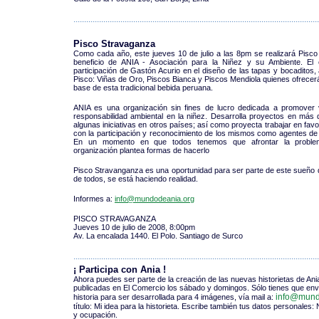
...................................................................................................................
Pisco Stravaganza
Como cada año, este jueves 10 de julio a las 8pm se realizará Pisc
beneficio de ANIA - Asociación para la Niñez y su Ambiente. El 
participación de Gastón Acurio en el diseño de las tapas y bocaditos
Pisco: Viñas de Oro, Piscos Bianca y Piscos Mendiola quienes ofrecerá
base de esta tradicional bebida peruana.
ANIA es una organización sin fines de lucro dedicada a promover 
responsabilidad ambiental en la niñez. Desarrolla proyectos en más
algunas iniciativas en otros países; así como proyecta trabajar en fav
con la participación y reconocimiento de los mismos como agentes de
En un momento en que todos tenemos que afrontar la problemá
organización plantea formas de hacerlo
Pisco Stravanganza es una oportunidad para ser parte de este sueño
de todos, se está haciendo realidad.
Informes a:
info@mundodeania.org
PISCO STRAVAGANZA
Jueves 10 de julio de 2008, 8:00pm
Av. La encalada 1440. El Polo. Santiago de Surco
...................................................................................................................
¡ Participa con Ania !
Ahora puedes ser parte de la creación de las nuevas historietas de An
publicadas en El Comercio los sábado y domingos. Sólo tienes que en
info@mund
historia para ser desarrollada para 4 imágenes, vía mail a:
título: Mi idea para la historieta. Escribe también tus datos personale
y ocupación.