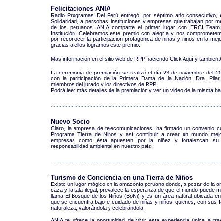
Felicitaciones ANIA
Radio Programas Del Perú entregó, por séptimo año consecutivo, e
Solidaridad, a personas, instituciones y empresas que trabajan por me
de los peruanos. ANIA comparte el primer lugar con ERCI Team It
Institución. Celebramos este premio con alegría y nos comprometem
por reconocer la participación protagónica de niñas y niños en la mej
gracias a ellos logramos este premio.
Mas información en el sitio web de RPP haciendo Click Aquí y tambien 
La ceremonia de premiación se realizó el día 23 de noviembre del 2
con la pariticipación de la Primera Dama de la Nación, Dra. Pila
miembros del jurado y los directivos de RPP.
Podrá leer más detalles de la premiación y ver un video de la misma hac
...................................................................................................................
Nuevo Socio
Claro, la empresa de telecomunicaciones, ha firmado un convenio c
Programa Tierra de Niños y así contribuir a crear un mundo mej
empresas como ésta apuesten por la niñez y fortalezcan su
responsabilidad ambiental en nuestro país.
...................................................................................................................
Turismo
de Conciencia en una Tierra de Niños
Existe un lugar mágico en la amazonía peruana donde, a pesar de la am
caza y la tala ilegal, prevalece la esperanza de que el mundo puede mej
llama El Bosque de los Niños (BoNi) y es un área natural ubicada e
que se encuentra bajo el cuidado de niñas y niños, quienes, con sus f
naturaleza, valorándola y celebrándola.
ANIA te ofrece la oportunidad de vivir esta experiencia única a t