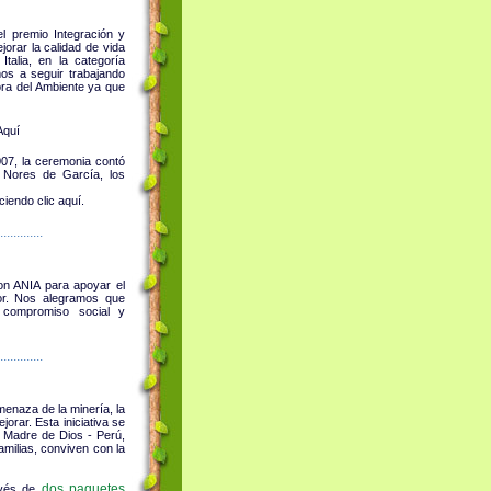
l premio Integración y
jorar la calidad de vida
alia, en la categoría
os a seguir trabajando
ora del Ambiente ya que
Aquí
007, la ceremonia contó
r Nores de García, los
iendo clic aquí.
.............
on ANIA para apoyar el
or. Nos alegramos que
 compromiso social y
.............
enaza de la minería, la
orar. Esta iniciativa se
n Madre de Dios - Perú,
amilias, conviven con la
dos paquetes
ravés de