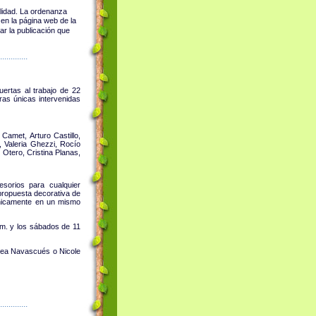
alidad. La ordenanza
en la página web de la
r la publicación que
.............
ertas al trabajo de 22
ras únicas intervenidas
 Camet, Arturo Castillo,
, Valeria Ghezzi, Rocío
Otero, Cristina Planas,
sorios para cualquier
 propuesta decorativa de
ónicamente en un mismo
.m. y los sábados de 11
rea Navascués o Nicole
.............