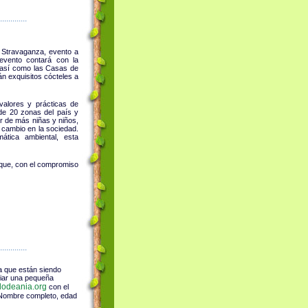
.............
o Stravaganza, evento a
evento contará con la
, así como las Casas de
n exquisitos cócteles a
valores y prácticas de
 de 20 zonas del país y
or de más niñas y niños,
 cambio en la sociedad.
tica ambiental, esta
 que, con el compromiso
.............
ia que están siendo
viar una pequeña
odeania.org
con el
s: Nombre completo, edad