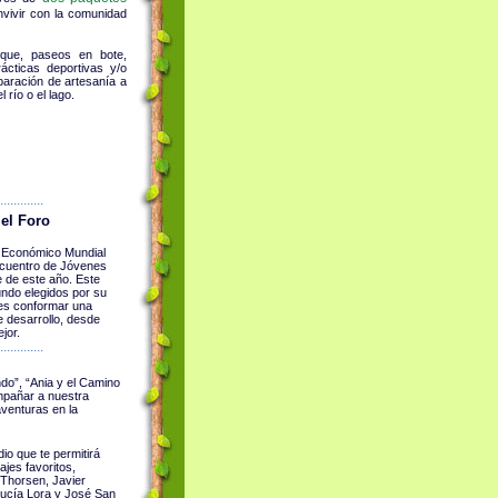
nvivir con la comunidad
sque, paseos en bote,
rácticas deportivas y/o
eparación de artesanía a
 río o el lago.
.............
el Foro
ro Económico Mundial
ncuentro de Jóvenes
e de este año. Este
undo elegidos por su
 es conformar una
 desarrollo, desde
jor.
.............
ndo”, “Ania y el Camino
mpañar a nuestra
aventuras en la
io que te permitirá
jes favoritos,
 Thorsen, Javier
Lucía Lora y José San