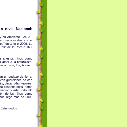
.............
a nivel Nacional:
 y su Ambiente - ANIA -
Perú reconocidos, con el
s" durante el 2009. La
(Calle de la Poesía 160,
ce a estos niños como
 amor a la naturaleza,
usco, Lima, Ica, Ancash
an un pedazo de tierra,
lven guardianes de ese
s, desarrollan valores,
ente responsables como
vación y arte; todo ello
ción de los niños como
iños llega más de 5000
. Están todos