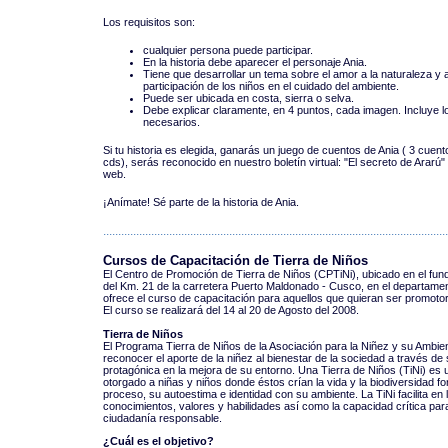
Los requisitos son:
cualquier persona puede participar.
En la historia debe aparecer el personaje Ania.
Tiene que desarrollar un tema sobre el amor a la naturaleza y a 
participación de los niños en el cuidado del ambiente.
Puede ser ubicada en costa, sierra o selva.
Debe explicar claramente, en 4 puntos, cada imagen. Incluye lo
necesarios.
Si tu historia es elegida, ganarás un juego de cuentos de Ania ( 3 cue
cds), serás reconocido en nuestro boletín virtual: "El secreto de Ararú
web.
¡Anímate! Sé parte de la historia de Ania.
...................................................................................................................
Cursos de Capacitación de Tierra de Niños
El Centro de Promoción de Tierra de Niños (CPTiNi), ubicado en el fund
del Km. 21 de la carretera Puerto Maldonado - Cusco, en el departame
ofrece el curso de capacitación para aquellos que quieran ser promoto
El curso se realizará del 14 al 20 de Agosto del 2008.
Tierra de Niños
El Programa Tierra de Niños de la Asociación para la Niñez y su Ambie
reconocer el aporte de la niñez al bienestar de la sociedad a través de 
protagónica en la mejora de su entorno. Una Tierra de Niños (TiNi) es
otorgado a niñas y niños donde éstos crían la vida y la biodiversidad for
proceso, su autoestima e identidad con su ambiente. La TiNi facilita en l
conocimientos, valores y habilidades así como la capacidad crítica para
ciudadanía responsable.
¿Cuál es el objetivo?