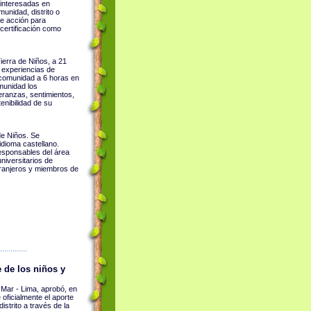
 interesadas en
munidad, distrito o
de acción para
 certificación como
ierra de Niños, a 21
a experiencias de
a comunidad a 6 horas en
munidad los
eranzas, sentimientos,
enibilidad de su
de Niños. Se
dioma castellano.
responsables del área
niversitarios de
tranjeros y miembros de
g
.............
 de los niños y
l Mar - Lima, aprobó, en
oficialmente el aporte
istrito a través de la