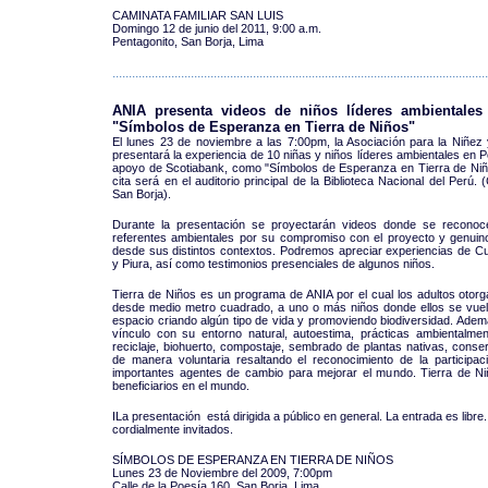
CAMINATA FAMILIAR SAN LUIS
Domingo 12 de junio del 2011, 9:00 a.m.
Pentagonito, San Borja, Lima
...................................................................................................................
ANIA presenta videos de niños líderes ambientales 
"Símbolos de Esperanza en Tierra de Niños"
El lunes 23 de noviembre a las 7:00pm, la Asociación para la Niñez
presentará la experiencia de 10 niñas y niños líderes ambientales en 
apoyo de Scotiabank, como "Símbolos de Esperanza en Tierra de Niño
cita será en el auditorio principal de la Biblioteca Nacional del Perú. 
San Borja).
Durante la presentación se proyectarán videos donde se recono
referentes ambientales por su compromiso con el proyecto y genuino
desde sus distintos contextos. Podremos apreciar experiencias de C
y Piura, así como testimonios presenciales de algunos niños.
Tierra de Niños es un programa de ANIA por el cual los adultos otorg
desde medio metro cuadrado, a uno o más niños donde ellos se vue
espacio criando algún tipo de vida y promoviendo biodiversidad. Ademá
vínculo con su entorno natural, autoestima, prácticas ambientalm
reciclaje, biohuerto, compostaje, sembrado de plantas nativas, conser
de manera voluntaria resaltando el reconocimiento de la participa
importantes agentes de cambio para mejorar el mundo. Tierra de N
beneficiarios en el mundo.
ILa presentación está dirigida a público en general. La entrada es libre
cordialmente invitados.
SÍMBOLOS DE ESPERANZA EN TIERRA DE NIÑOS
Lunes 23 de Noviembre del 2009, 7:00pm
Calle de la Poesía 160, San Borja, Lima