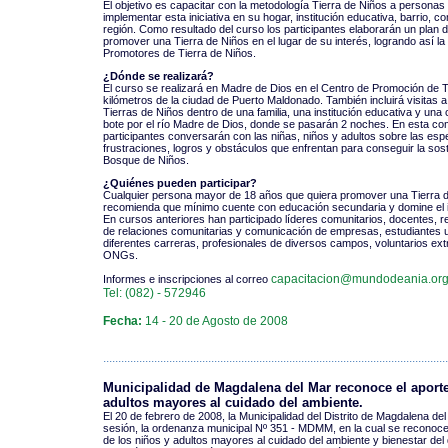
El objetivo es capacitar con la metodología Tierra de Niños a personas
implementar esta iniciativa en su hogar, institución educativa, barrio, co
región. Como resultado del curso los participantes elaborarán un plan 
promover una Tierra de Niños en el lugar de su interés, logrando así la
Promotores de Tierra de Niños.
¿Dónde se realizará?
El curso se realizará en Madre de Dios en el Centro de Promoción de T
kilómetros de la ciudad de Puerto Maldonado. También incluirá visitas 
Tierras de Niños dentro de una familia, una institución educativa y un
bote por el río Madre de Dios, donde se pasarán 2 noches. En esta co
participantes conversarán con las niñas, niños y adultos sobre las esp
frustraciones, logros y obstáculos que enfrentan para conseguir la sost
Bosque de Niños.
¿Quiénes pueden participar?
Cualquier persona mayor de 18 años que quiera promover una Tierra 
recomienda que mínimo cuente con educación secundaria y domine el i
En cursos anteriores han participado líderes comunitarios, docentes, 
de relaciones comunitarias y comunicación de empresas, estudiantes u
diferentes carreras, profesionales de diversos campos, voluntarios ex
ONGs.
capacitacion@mundodeania.or
Informes e inscripciones al correo
Tel: (082) - 572946
Fecha:
14 - 20 de Agosto de 2008
...................................................................................................................
Municipalidad de Magdalena del Mar reconoce el aporte
adultos mayores al cuidado del ambiente.
El 20 de febrero de 2008, la Municipalidad del Distrito de Magdalena de
sesión, la ordenanza municipal Nº 351 - MDMM, en la cual se reconoce 
de los niños y adultos mayores al cuidado del ambiente y bienestar del d