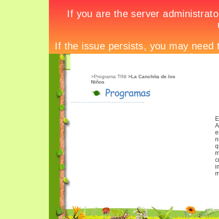
>Programa TINI
>La Canchita de los
Niños
E
A
e
n
q
m
i
m