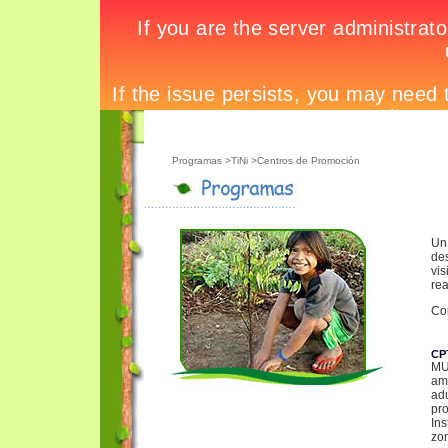
Programas
>TiNi >Centros de Promoción
Un
de
vis
rea
Con
CP
MU
am
ad
pr
In
zo