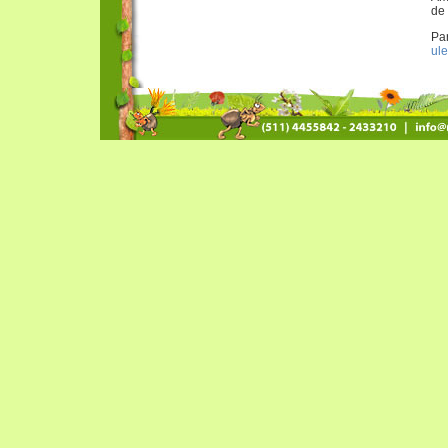
de 
Par
ul