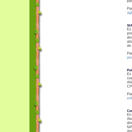
pa
Par
ag
SU
Es
pr
de
al
de 
Par
je
Puk
Es
cu
AN
CP
Par
er
Cen
En
Ab
di
Ni
Ama