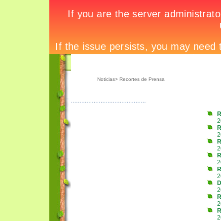
Noticias
> Recortes de Prensa
R
2
R
2
R
2
R
2
R
2
D
2
R
2
R
2