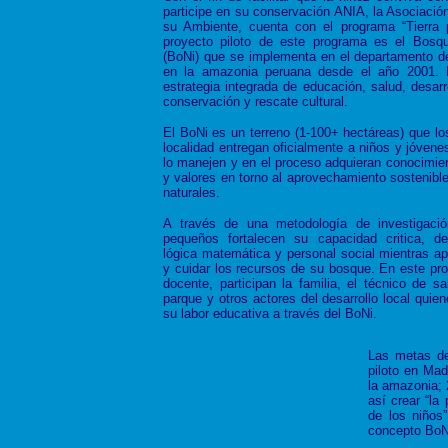
participe en su conservación ANIA, la Asociación
su Ambiente, cuenta con el programa “Tierra p
proyecto piloto de este programa es el Bosq
(BoNi) que se implementa en el departamento d
en la amazonia peruana desde el año 2001. 
estrategia integrada de educación, salud, desarr
conservación y rescate cultural.
El BoNi es un terreno (1-100+ hectáreas) que lo
localidad entregan oficialmente a niños y jóvene
lo manejen y en el proceso adquieran conocimien
y valores en torno al aprovechamiento sostenible
naturales.
A través de una metodología de investigació
pequeños fortalecen su capacidad critica, de 
lógica matemática y personal social mientras ap
y cuidar los recursos de su bosque. En este pro
docente, participan la familia, el técnico de sa
parque y otros actores del desarrollo local quien
su labor educativa a través del BoNi.
Las metas de
piloto en Mad
la amazonia; 
así crear “la 
de los niños”
concepto BoNi