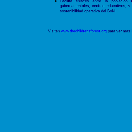
Facilita enlaces entre la población
gubernamentales, centros educativos, y e
sostenibilidad operativa del BoNi.
V
isiten
www.thechildrensforest.org
para ver mas i