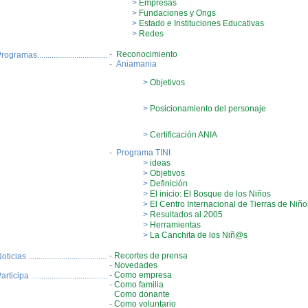
>
Empresas
>
Fundaciones y Ongs
>
Estado e Instituciones Educativas
>
Redes
-
Reconocimiento
ogramas..................................
-
Aniamania
>
Objetivos
>
Posicionamiento del personaje
>
Certificación ANIA
-
Programa TINI
>
ideas
>
Objetivos
>
Definición
>
El inicio: El Bosque de los Niños
>
El Centro Internacional de Tierras de Niño
>
Resultados al 2005
>
Herramientas
>
La Canchita de los Niñ@s
-
Recortes de prensa
ticias ......................................
-
Novedades
-
Como empresa
rticipa .....................................
-
Como familia
Como donante
-
Como voluntario