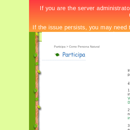
Participa
> Como Persona Natural
I
p
¿
1
i
V
D
2
n
i
3
e