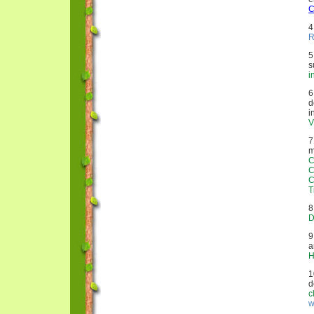
C
4
R
5
s
i
6
d
i
V
7
m
C
C
C
T
8
D
9
a
H
1
d
c
w