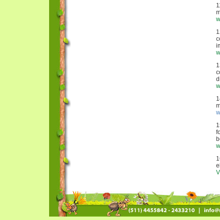
1
m
w
1
c
i
w
1
c
d
w
1
m
w
1
f
b
w
1
e
V