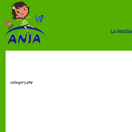
La Asocia
Miembros
category.php