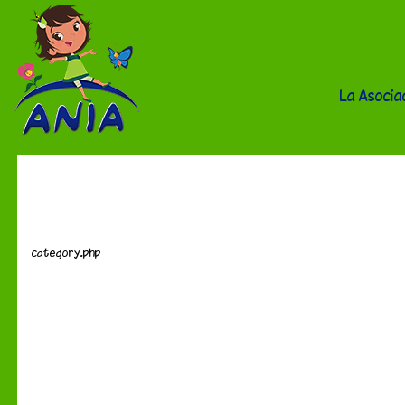
La Asocia
Tienda
category.php