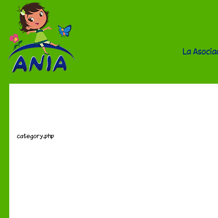
La Asocia
Visión
category.php