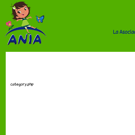
La Asocia
Aliados
category.php